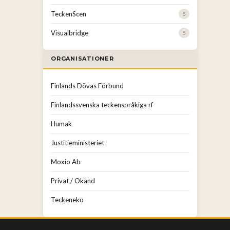
TeckenScen
5
Visualbridge
5
ORGANISATIONER
Finlands Dövas Förbund
Finlandssvenska teckenspråkiga rf
Humak
Justitieministeriet
Moxio Ab
Privat / Okänd
Teckeneko