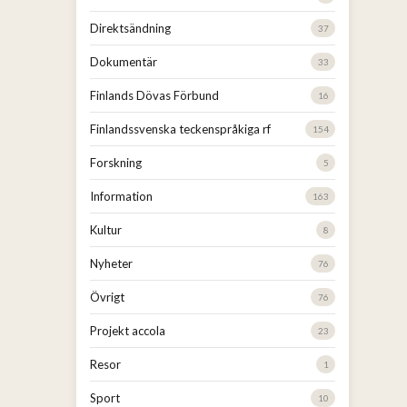
Direktsändning
37
Dokumentär
33
Finlands Dövas Förbund
16
Finlandssvenska teckenspråkiga rf
154
Forskning
5
Information
163
Kultur
8
Nyheter
76
Övrigt
76
Projekt accola
23
Resor
1
Sport
10