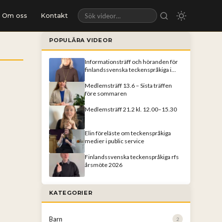
Om oss
Kontakt
Sök videor
POPULÄRA VIDEOR
Informationsträff och höranden för
finlandssvenska teckenspråkiga i
Helsingfors
Medlemsträff 13.6 – Sista träffen
före sommaren
Medlemsträff 21.2 kl. 12.00–15.30
Elin föreläste om teckenspråkiga
medier i public service
Finlandssvenska teckenspråkiga rfs
årsmöte 2026
KATEGORIER
Barn
2