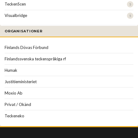
TeckenScen
5
Visualbridge
5
ORGANISATIONER
Finlands Dövas Förbund
Finlandssvenska teckenspråkiga rf
Humak
Justitieministeriet
Moxio Ab
Privat / Okänd
Teckeneko