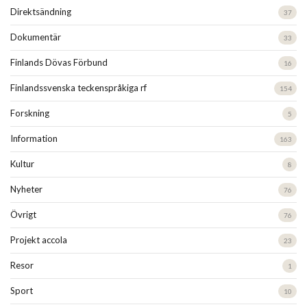
Direktsändning
37
Dokumentär
33
Finlands Dövas Förbund
16
Finlandssvenska teckenspråkiga rf
154
Forskning
5
Information
163
Kultur
8
Nyheter
76
Övrigt
76
Projekt accola
23
Resor
1
Sport
10