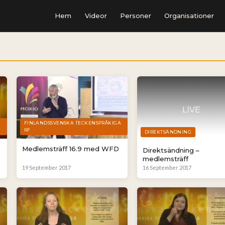
Hem
Videor
Personer
Organisationer
A
FINLANDSSVENSKA TECKENSPRÅKIGA
RF
DIREKTSÄNDNING
Medlemsträff 16.9 med WFD
Direktsändning –
medlemsträff
19 September 2017
16 September 2017