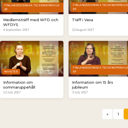
FINLANDSSVENSKA TECKENSPRÅKIG
FINLANDSSVENSKA TECKENSPRÅKIGA
RF
RF
Träff i Vasa
Medlemsträff med WFD och
WFDYS
6 September 2017
22 August 2017
FINLANDSSVENSKA TECKENSPRÅKIG
NYHETER
RF
Information om
Information om 15 års
sommaruppehåll
jubileum
13 July 2017
3 July 2017
«
1