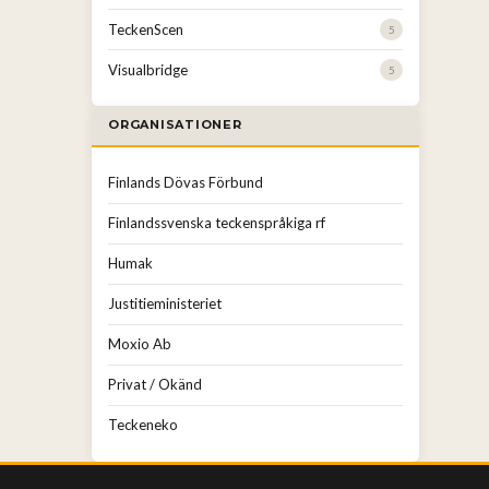
TeckenScen
5
Visualbridge
5
ORGANISATIONER
Finlands Dövas Förbund
Finlandssvenska teckenspråkiga rf
Humak
Justitieministeriet
Moxio Ab
Privat / Okänd
Teckeneko