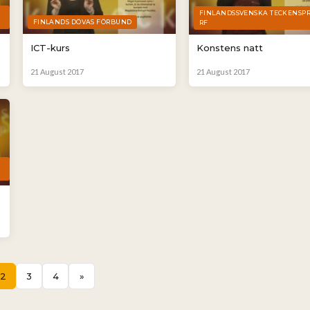
A
FINLANDSSVENSKA TECKENSP
FINLANDS DÖVAS FÖRBUND
RF
ICT-kurs
Konstens natt
21 August 2017
21 August 2017
A
2
3
4
»