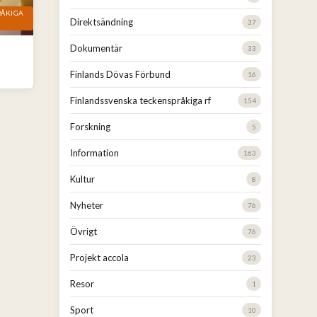
RÅKIGA
Direktsändning
37
Dokumentär
33
Finlands Dövas Förbund
16
Finlandssvenska teckenspråkiga rf
154
Forskning
5
Information
163
Kultur
8
Nyheter
76
Övrigt
76
Projekt accola
23
Resor
1
Sport
10