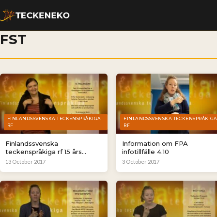
FST
FINLANDSSVENSKA TECKENSPRÅKIGA
FINLANDSSVENSKA TECKENSPRÅKIG
RF
RF
Finlandssvenska
Information om FPA
teckenspråkiga rf 15 års
infotillfälle 4.10
jubileum
13 October 2017
3 October 2017