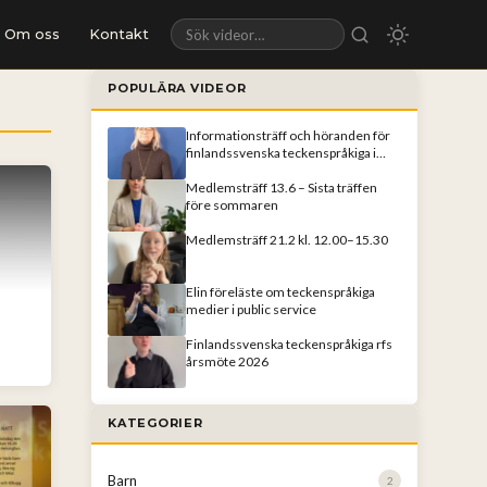
Om oss
Kontakt
Sök videor
POPULÄRA VIDEOR
Informationsträff och höranden för
finlandssvenska teckenspråkiga i
Helsingfors
Medlemsträff 13.6 – Sista träffen
före sommaren
Medlemsträff 21.2 kl. 12.00–15.30
Elin föreläste om teckenspråkiga
medier i public service
Finlandssvenska teckenspråkiga rfs
årsmöte 2026
KATEGORIER
Barn
2