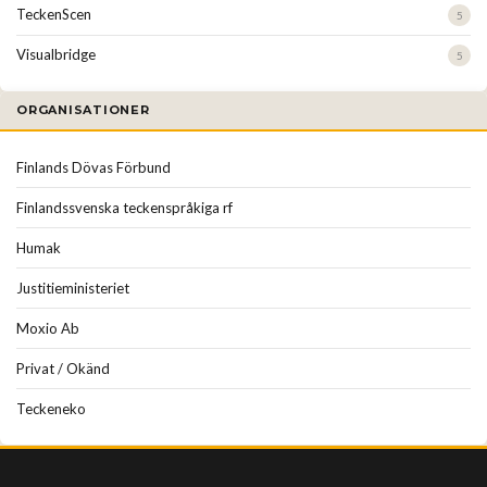
TeckenScen
5
Visualbridge
5
ORGANISATIONER
Finlands Dövas Förbund
Finlandssvenska teckenspråkiga rf
Humak
Justitieministeriet
Moxio Ab
Privat / Okänd
Teckeneko