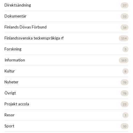
Direktsändning
37
Dokumentär
33
Finlands Dövas Förbund
16
Finlandssvenska teckenspråkiga rf
154
Forskning
5
Information
163
Kultur
8
Nyheter
76
Övrigt
76
Projekt accola
23
Resor
1
Sport
10