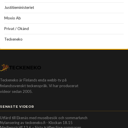
Justitieministeriet
Moxio Ab
Privat / Okänd
Teckeneko
Teckeneko är Finlands enda webb-tv på
finlandssvenskt teckenspråk. Vi har producerat
videor sedan 2005.
SENASTE VIDEOR
Utfärd till Ekenäs med museibesök och sommarlunch
Nylansering av teckeneko.fi - Klockan 18.15
Medlemsträff 13.6 – Sista träffen före sommaren