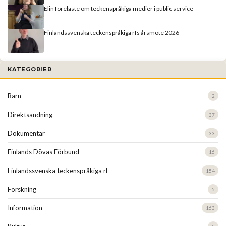
Elin föreläste om teckenspråkiga medier i public service
Finlandssvenska teckenspråkiga rfs årsmöte 2026
KATEGORIER
Barn
2
Direktsändning
37
Dokumentär
33
Finlands Dövas Förbund
16
Finlandssvenska teckenspråkiga rf
154
Forskning
5
Information
163