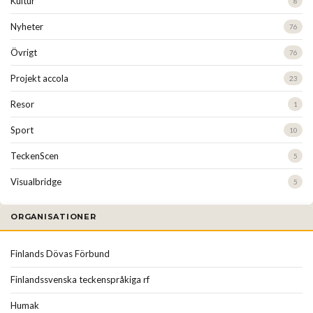
Kultur
8
Nyheter
76
Övrigt
76
Projekt accola
23
Resor
1
Sport
10
TeckenScen
5
Visualbridge
5
ORGANISATIONER
Finlands Dövas Förbund
Finlandssvenska teckenspråkiga rf
Humak