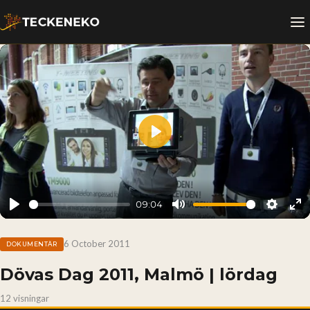
Play
09:04
Play
Mute
Setting
En
fu
6 October 2011
DOKUMENTÄR
Dövas Dag 2011, Malmö | lördag
12 visningar