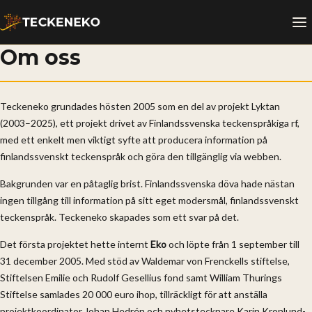
Om oss
Teckeneko grundades hösten 2005 som en del av projekt Lyktan
(2003–2025), ett projekt drivet av Finlandssvenska teckenspråkiga rf,
med ett enkelt men viktigt syfte att producera information på
finlandssvenskt teckenspråk och göra den tillgänglig via webben.
Bakgrunden var en påtaglig brist. Finlandssvenska döva hade nästan
ingen tillgång till information på sitt eget modersmål, finlandssvenskt
teckenspråk. Teckeneko skapades som ett svar på det.
Det första projektet hette internt
Eko
och löpte från 1 september till
31 december 2005. Med stöd av Waldemar von Frenckells stiftelse,
Stiftelsen Emilie och Rudolf Gesellius fond samt William Thurings
Stiftelse samlades 20 000 euro ihop, tillräckligt för att anställa
projektkoordinator Johan Hedrén och nyhetstecknare Karin Kronlund-