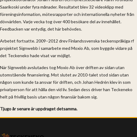
Saarikoski under fyra månader. Resultatet blev 32 videoklipp med
föreningsinformation, mötesrapporter och internationella nyheter från
dövvärlden. Varje vecka tog över 400 besökare del av innehållet.
Feedbacken var entydig, det här behövdes.
Arbetet fortsatte. 2009–2012 drev Finlandssvenska teckenspråkiga rf
projektet Signwebb i samarbete med Moxio Ab, som byggde vidare på
det Teckeneko hade visat var möjligt.
När Signwebb avslutades tog Moxio Ab över driften av sidan utan
utomstående finansiering. Mot slutet av 2010-talet stod sidan utan
någon som kunde ta ansvar för driften, och Johan Hedrén klev in som
privatperson för att hålla den vid liv. Sedan dess driver han Teckeneko
helt på frivillig basis utan någon finansiär bakom sig.
Tjugo år senare är uppdraget detsamma.