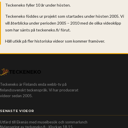
Teckeneko fyller 10 år under hösten.
Teckeneko föddes ur projekt som startades under hösten 2005. Vi
vill återblicka under perioden 2005 – 2010 med de olika videoklipp
som har sänts på teckeneko.fi/ förut.
Håll utkik på fler historiska videor som kommer framöver.
Teckeneko är Finlands enda webb-tv på
finlandssvenskt teckenspråk. Vi har producerat
videor sedan 2005.
SENASTE VIDEOR
Utfärd till Ekenäs med museibesök och sommarlunch
Nylansering av teckeneko.fi - Klockan 18.15