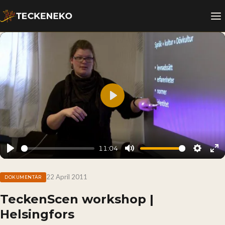
Play
11:04
Play
Mute
Setting
En
fu
22 April 2011
DOKUMENTÄR
TeckenScen workshop |
Helsingfors