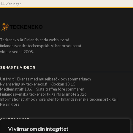
14 visningar
Teckeneko är Finlands enda webb-tv på
finlandssvenskt teckenspråk. Vi har producerat
videor sedan 2005.
SENASTE VIDEOR
Utfärd till Ekenäs med museibesök och sommarlunch
Nylansering av teckeneko.fi - Klockan 18.15
Medlemsträff 13.6 – Sista träffen före sommaren
Finlandssvenska teckenspråkiga rfs årsmöte 2026
Informationsträff och höranden för finlandssvenska teckenspråkiga i
Helsingfors
SNABBLÄNKAR
Vi värnar om din integritet
Hem