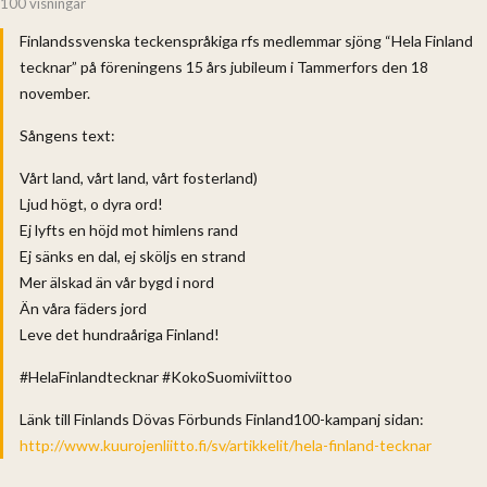
100 visningar
Finlandssvenska teckenspråkiga rfs medlemmar sjöng “Hela Finland
tecknar” på föreningens 15 års jubileum i Tammerfors den 18
november.
Sångens text:
Vårt land, vårt land, vårt fosterland)
Ljud högt, o dyra ord!
Ej lyfts en höjd mot himlens rand
Ej sänks en dal, ej sköljs en strand
Mer älskad än vår bygd i nord
Än våra fäders jord
Leve det hundraåriga Finland!
#HelaFinlandtecknar #KokoSuomiviittoo
Länk till Finlands Dövas Förbunds Finland100-kampanj sidan:
http://www.kuurojenliitto.fi/sv/artikkelit/hela-finland-tecknar