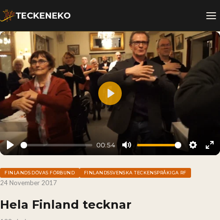
Play
00:54
Play
Mute
Setting
En
fu
FINLANDS DÖVAS FÖRBUND
FINLANDSSVENSKA TECKENSPRÅKIGA RF
24 November 2017
Hela Finland tecknar