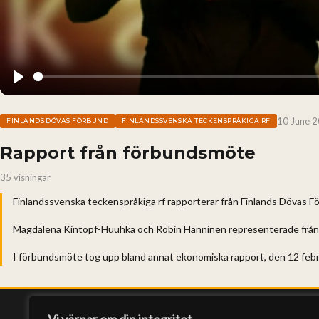
Play
10 June 
FINLANDS DÖVAS FÖRBUND
FINLANDSSVENSKA TECKENSPRÅKIGA RF
Rapport från förbundsmöte
35 visningar
Finlandssvenska teckenspråkiga rf rapporterar från Finlands Dövas 
Magdalena Kintopf-Huuhka och Robin Hänninen representerade från Fi
I förbundsmöte tog upp bland annat ekonomiska rapport, den 12 februa