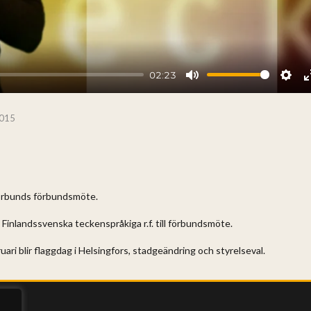
02:23
Mute
Sett
2015
Förbunds förbundsmöte.
nlandssvenska teckenspråkiga r.f. till förbundsmöte.
ri blir flaggdag i Helsingfors, stadgeändring och styrelseval.