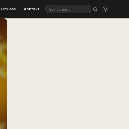
Om oss
Kontakt
Sök videor