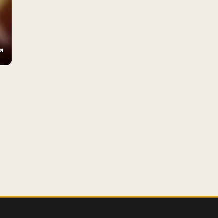
ings
Enter
fullscreen