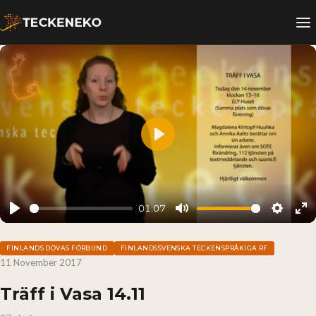
Play
01:07
Play
Mute
Setting
En
fu
FINLANDS DÖVAS FÖRBUND
FINLANDSSVENSKA TECKENSPRÅKIGA RF
11 November 2017
Träff i Vasa 14.11