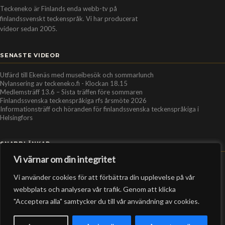
Teckeneko är Finlands enda webb-tv på
finlandssvenskt teckenspråk. Vi har producerat
videor sedan 2005.
SENASTE VIDEOR
Utfärd till Ekenäs med museibesök och sommarlunch
Nylansering av teckeneko.fi - Klockan 18.15
Medlemsträff 13.6 – Sista träffen före sommaren
Finlandssvenska teckenspråkiga rfs årsmöte 2026
Informationsträff och höranden för finlandssvenska teckenspråkiga i
Helsingfors
SNABBLÄNKAR
Vi värnar om din integritet
Hem
Vi använder cookies för att förbättra din upplevelse på vår
Personer
webbplats och analysera vår trafik. Genom att klicka
Organisationer
"Acceptera alla" samtycker du till vår användning av cookies.
Kontakt
RSS-flöde