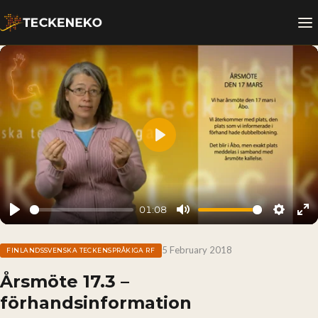
Play
01:08
Play
Mute
Setting
En
fu
5 February 2018
FINLANDSSVENSKA TECKENSPRÅKIGA RF
Årsmöte 17.3 –
förhandsinformation