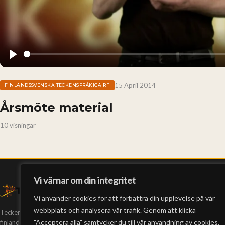
Play
15 April 2014
FINLANDSSVENSKA TECKENSPRÅKIGA RF
Årsmöte material
10 visningar
Vi värnar om din integritet
Vi använder cookies för att förbättra din upplevelse på vår
webbplats och analysera vår trafik. Genom att klicka
Teckeneko är Finlands enda webb-tv på
"Acceptera alla" samtycker du till vår användning av cookies.
finlandssvenskt teckenspråk. Vi har producerat