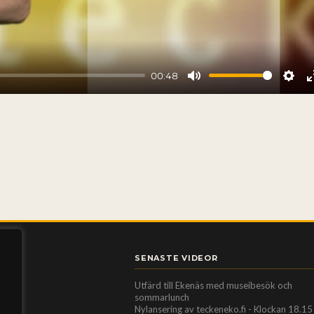
00:48
Mute
Sett
SENASTE VIDEOR
Utfärd till Ekenäs med museibesök och
sommarlunch
Nylansering av teckeneko.fi - Klockan 18.15