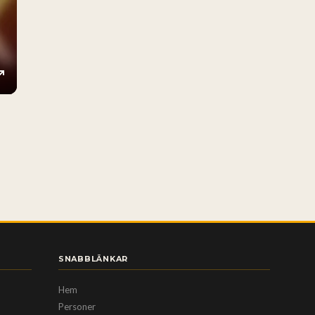
ings
Enter
fullscreen
SNABBLÄNKAR
Hem
Personer