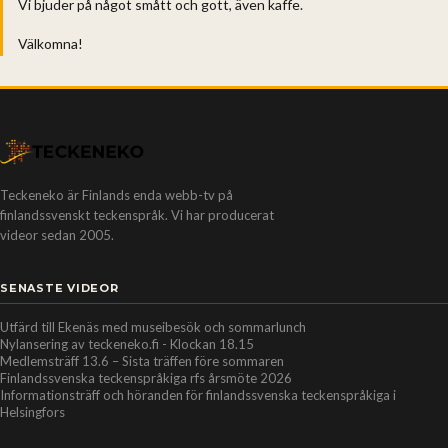
Vi bjuder på något smått och gott, även kaffe.
Välkomna!
Teckeneko är Finlands enda webb-tv på
finlandssvenskt teckenspråk. Vi har producerat
videor sedan 2005.
SENASTE VIDEOR
Utfärd till Ekenäs med museibesök och sommarlunch
Nylansering av teckeneko.fi - Klockan 18.15
Medlemsträff 13.6 – Sista träffen före sommaren
Finlandssvenska teckenspråkiga rfs årsmöte 2026
Informationsträff och höranden för finlandssvenska teckenspråkiga i
Helsingfors