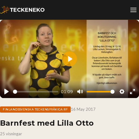
Play
01:09
Play
Mute
Setting
En
fu
16 May 2017
FINLANDSSVENSKA TECKENSPRÅKIGA RF
Barnfest med Lilla Otto
25 visningar