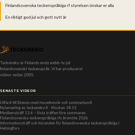
Finlandssvenska teckenspråkiga rf styrelsen önskar er alla
En riktigt god jul och gott nytt år
Teckeneko är Finlands enda webb-tv på
finlandssvenskt teckenspråk. Vi har producerat
videor sedan 2005.
SENASTE VIDEOR
Utfärd till Ekenäs med museibesök och sommarlunch
Nylansering av teckeneko.fi - Klockan 18.15
Medlemsträff 13.6 – Sista träffen före sommaren
Finlandssvenska teckenspråkiga rfs årsmöte 2026
Informationsträff och höranden för finlandssvenska teckenspråkiga i
Helsingfors