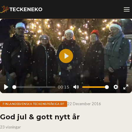
Play
00:15
Play
Mute
Setting
En
fu
22 December 2016
FINLANDSSVENSKA TECKENSPRÅKIGA RF
God jul & gott nytt år
23 visningar