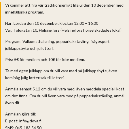
Vi kommer att fira vår traditionsenligt lillajul den 10 december med
innehållsrika program.
När: Lördag den 10 december, klockan 12.00 – 16.00
Var: Tölögatan 10, Helsingfors (Helsingfors hörselskadades lokal)
Program: Välkomsthälsning, pepparkakstävling, frågesport,
julklappsbyte och jullotteri.
Pris: 5€ för medlem och 10€ för icke medlem.
Ta med egen julklapp om du vill vara med på julklappsbyte, även
komihåg julig lotterisak till lotteri.
Anmäla senast 5.12 om du vill vara med, även meddela speciell kost
om det finns. Om du vill även vara med på pepparkakstävling, anmäl
även dit.
Anmälan görs till:
E-post: info@dova.fi
SMS: 045-183 54 50