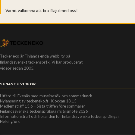
Varmt välkomna att fira lillajul med oss!
Teckeneko är Finlands enda webb-tv på
finlandssvenskt teckenspråk. Vi har producerat
videor sedan 2005.
SENASTE VIDEOR
Utfärd till Ekenäs med museibesök och sommarlunch
Nylansering av teckeneko.fi - Klockan 18.15
Medlemsträff 13.6 – Sista träffen före sommaren
Finlandssvenska teckenspråkiga rfs årsmöte 2026
Informationsträff och höranden för finlandssvenska teckenspråkiga i
Helsingfors