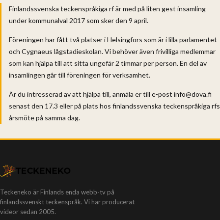
Finlandssvenska teckenspråkiga rf är med på liten gest insamling
under kommunalval 2017 som sker den 9 april.
Föreningen har fått två platser i Helsingfors som är i lilla parlamentet
och Cygnaeus lågstadieskolan. Vi behöver även frivilliga medlemmar
som kan hjälpa till att sitta ungefär 2 timmar per person. En del av
insamlingen går till föreningen för verksamhet.
Är du intresserad av att hjälpa till, anmäla er till e-post info@dova.fi
senast den 17.3 eller på plats hos finlandssvenska teckenspråkiga rfs
årsmöte på samma dag.
Teckeneko är Finlands enda webb-tv på
finlandssvenskt teckenspråk. Vi har producerat
videor sedan 2005.