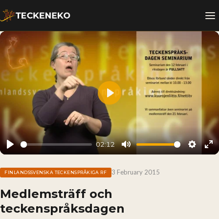
Play
02:12
Play
Mute
Setting
En
fu
3 February 2015
FINLANDSSVENSKA TECKENSPRÅKIGA RF
Medlemsträff och
teckenspråksdagen