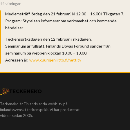
14 visningar
Medlemsträff lördag den 21 februari, kl 12.00 – 16.00 i Tilkgatan 7.
Program: Styrelsen informerar om verksamhet och kommande
händelser.
Teckenspråksdagen den 12 februari i riksdagen.
Seminarium är fullsatt. Finlands Dövas Förbund sänder från
seminarium på webben klockan 10.00 – 13.00.
Adressen är:
www.kuurojenliitto.fi/nettitv
Teckeneko är Finlands enda webb-tv på
finlandssvenskt teckenspråk. Vi har producerat
videor sedan 2005.