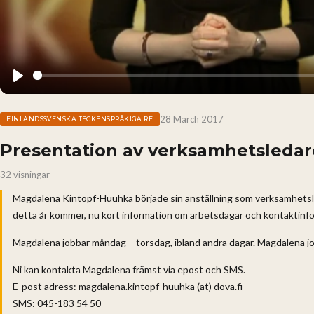
Play
28 March 2017
FINLANDSSVENSKA TECKENSPRÅKIGA RF
Presentation av verksamhetsledar
32 visningar
Magdalena Kintopf-Huuhka började sin anställning som verksamhetsle
detta år kommer, nu kort information om arbetsdagar och kontaktinf
Magdalena jobbar måndag – torsdag, ibland andra dagar. Magdalena jo
Ni kan kontakta Magdalena främst via epost och SMS.
E-post adress: magdalena.kintopf-huuhka (at) dova.fi
SMS: 045-183 54 50