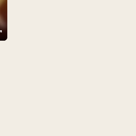
ings
Enter
fullscreen