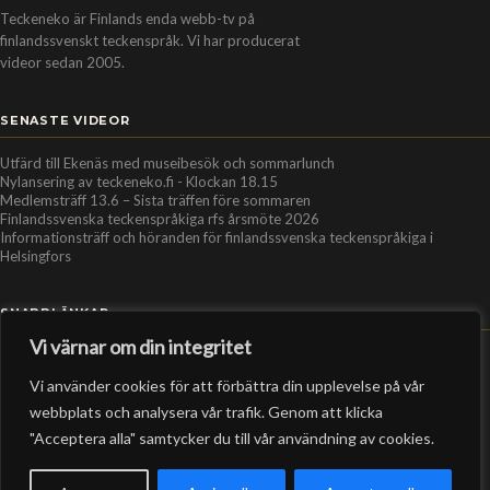
Teckeneko är Finlands enda webb-tv på
finlandssvenskt teckenspråk. Vi har producerat
videor sedan 2005.
SENASTE VIDEOR
Utfärd till Ekenäs med museibesök och sommarlunch
Nylansering av teckeneko.fi - Klockan 18.15
Medlemsträff 13.6 – Sista träffen före sommaren
Finlandssvenska teckenspråkiga rfs årsmöte 2026
Informationsträff och höranden för finlandssvenska teckenspråkiga i
Helsingfors
SNABBLÄNKAR
Vi värnar om din integritet
Hem
Vi använder cookies för att förbättra din upplevelse på vår
Personer
webbplats och analysera vår trafik. Genom att klicka
Organisationer
"Acceptera alla" samtycker du till vår användning av cookies.
Kontakt
RSS-flöde