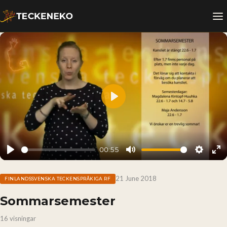
Play
00:55
Play
Mute
Setting
En
fu
21 June 2018
FINLANDSSVENSKA TECKENSPRÅKIGA RF
Sommarsemester
16 visningar