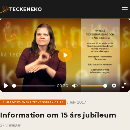
Play
00:30
Play
Mute
Setting
En
fu
3 July 2017
FINLANDSSVENSKA TECKENSPRÅKIGA RF
Information om 15 års jubileum
27 visningar