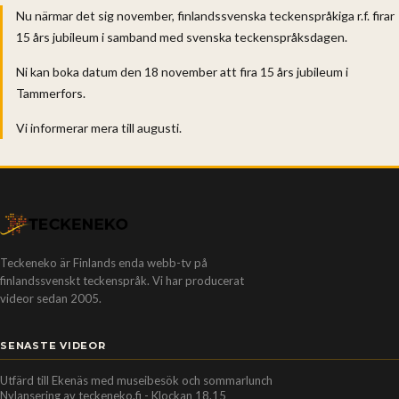
Nu närmar det sig november, finlandssvenska teckenspråkiga r.f. firar
15 års jubileum i samband med svenska teckenspråksdagen.
Ni kan boka datum den 18 november att fira 15 års jubileum i
Tammerfors.
Vi informerar mera till augusti.
Teckeneko är Finlands enda webb-tv på
finlandssvenskt teckenspråk. Vi har producerat
videor sedan 2005.
SENASTE VIDEOR
Utfärd till Ekenäs med museibesök och sommarlunch
Nylansering av teckeneko.fi - Klockan 18.15