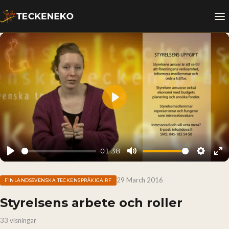
Play
01:38
Play
Mute
Setting
En
fu
29 March 2016
FINLANDSSVENSKA TECKENSPRÅKIGA RF
Styrelsens arbete och roller
33 visningar