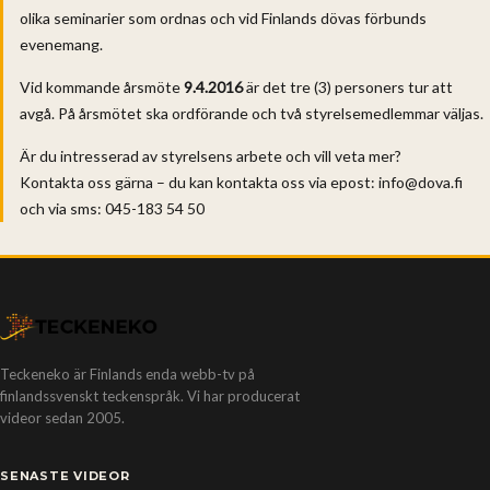
olika seminarier som ordnas och vid Finlands dövas förbunds
evenemang.
Vid kommande årsmöte
9.4.2016
är det tre (3) personers tur att
avgå. På årsmötet ska ordförande och två styrelsemedlemmar väljas.
Är du intresserad av styrelsens arbete och vill veta mer?
Kontakta oss gärna – du kan kontakta oss via epost: info@dova.fi
och via sms: 045-183 54 50
Teckeneko är Finlands enda webb-tv på
finlandssvenskt teckenspråk. Vi har producerat
videor sedan 2005.
SENASTE VIDEOR