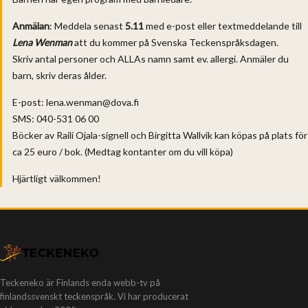
Anmälan
: Meddela senast
5.11
med e-post eller textmeddelande till
Lena Wenman
att du kommer på Svenska Teckenspråksdagen.
Skriv antal personer och ALLAs namn samt ev. allergi. Anmäler du
barn, skriv deras ålder.
E-post: lena.wenman@dova.fi
SMS: 040-531 06 00
Böcker av Raili Ojala-signell och Birgitta Wallvik kan köpas på plats för
ca 25 euro / bok. (Medtag kontanter om du vill köpa)
Hjärtligt välkommen!
Teckeneko är Finlands enda webb-tv på
finlandssvenskt teckenspråk. Vi har producerat