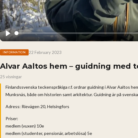
Play
22 February 2023
INFORMATION
Alvar Aaltos hem – guidning med t
25 visningar
Finlandssvenska teckenspråkiga r.f. ordnar guidning i Alvar Aaltos he
Munksnäs, både om historien samt arkitektur. Guidning är på svenska 
Adress: Rievägen 20, Helsingfors
Priser:
medlem (vuxen) 10e
medlem (studenter, pensionär, arbetslösa) 5e