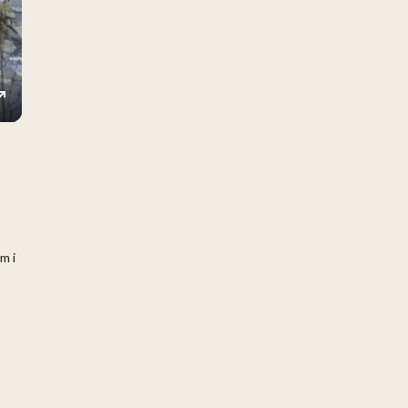
ings
Enter
fullscreen
m i