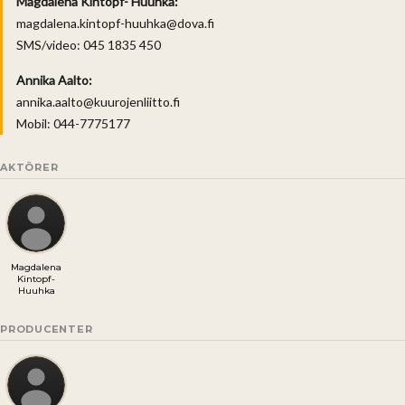
Magdalena Kintopf- Huuhka:
magdalena.kintopf-huuhka@dova.fi
SMS/video: 045 1835 450
Annika Aalto:
annika.aalto@kuurojenliitto.fi
Mobil: 044-7775177
AKTÖRER
Magdalena
Kintopf-
Huuhka
PRODUCENTER