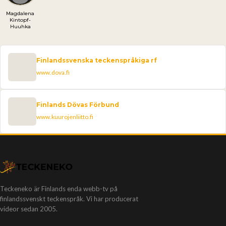
Magdalena
Kintopf-
Huuhka
Finlandssvenska teckenspråkiga rf
www.dova.fi
Finlands Dövas Förbund
www.kuurojenliitto.fi
Teckeneko är Finlands enda webb-tv på
finlandssvenskt teckenspråk. Vi har producerat
videor sedan 2005.