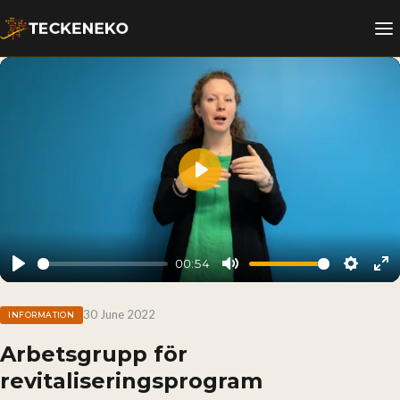
Play
00:54
Play
Mute
Setting
En
fu
30 June 2022
INFORMATION
Arbetsgrupp för
revitaliseringsprogram