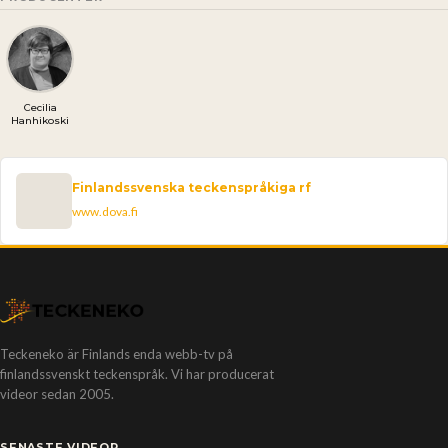
Cecilia
Hanhikoski
Finlandssvenska teckenspråkiga rf
www.dova.fi
Teckeneko är Finlands enda webb-tv på
finlandssvenskt teckenspråk. Vi har producerat
videor sedan 2005.
SENASTE VIDEOR