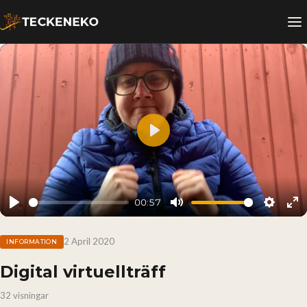
Play
00:57
Play
Mute
Setting
En
fu
2 April 2020
INFORMATION
Digital virtuellträff
32 visningar