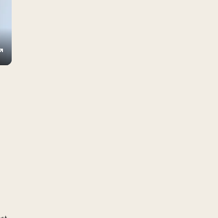
ings
Enter
fullscreen
öst