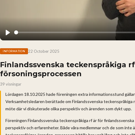
Play
22 October 2025
INFORMATION
Finlandssvenska teckenspråkiga r
försoningsprocessen
39 visningar
Lördagen 18.10.2025 hade föreningen extra informationsstund gälla
Verksamhetsledaren berättade om Finlandssvenska teckenspråkiga rf.s
möte där vi diskuterade olika perspektiv och ärenden som dykt upp.
Föreningen Finlandssvenska teckenspråkiga rf är för finlandssvenska d
perspektiv och erfarenheter. Både våra medlemmar och de som inte ä
teckenspråkigas ärenden, processen hittills har varit lång och inte allti