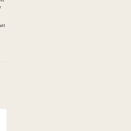
r
att