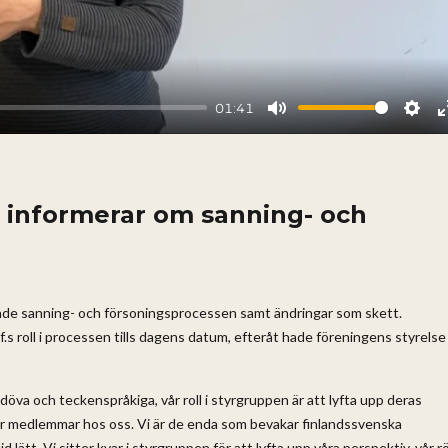
01:41
Mute
Sett
f informerar om sanning- och
nde sanning- och försoningsprocessen samt ändringar som skett.
 roll i processen tills dagens datum, efteråt hade föreningens styrelse
öva och teckenspråkiga, vår roll i styrgruppen är att lyfta upp deras
r medlemmar hos oss. Vi är de enda som bevakar finlandssvenska
d lätt. Vi sitter kvar i styrgruppen för att lyfta upp våra perspektiv, vår r