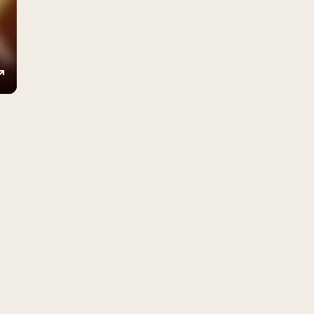
ings
Enter
fullscreen