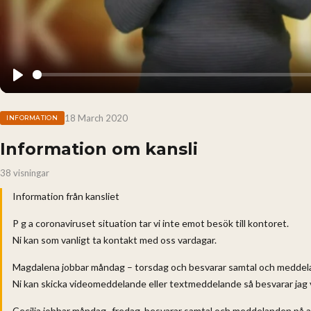
Play
18 March 2020
INFORMATION
Information om kansli
38 visningar
Information från kansliet
P g a coronaviruset situation tar vi inte emot besök till kontoret.
Ni kan som vanligt ta kontakt med oss vardagar.
Magdalena jobbar måndag – torsdag och besvarar samtal och meddeland
Ni kan skicka videomeddelande eller textmeddelande så besvarar jag 
Cecilia jobbar måndag- fredag, besvarar samtal och meddelanden på a