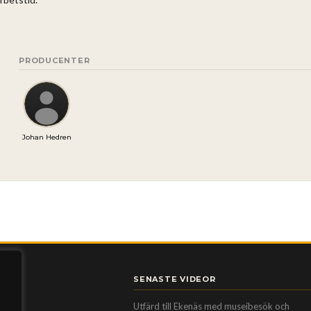
PRODUCENTER
Johan Hedren
SENASTE VIDEOR
Utfärd till Ekenäs med museibesök och