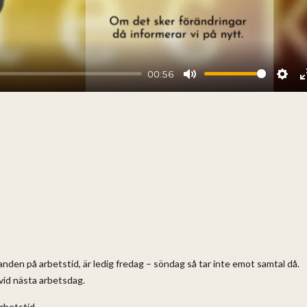
00:56
Mute
Sett
en på arbetstid, är ledig fredag – söndag så tar inte emot samtal då.
vid nästa arbetsdag.
rbetstid.