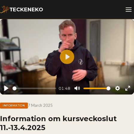
Play
01:48
Play
Mute
Setting
En
fu
7 March 2025
INFORMATION
Information om kursveckoslut
11.-13.4.2025