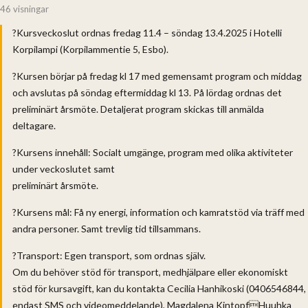
46 visningar
?Kursveckoslut ordnas fredag 11.4 – söndag 13.4.2025 i Hotelli
Korpilampi (Korpilammentie 5, Esbo).
?Kursen börjar på fredag kl 17 med gemensamt program och middag
och avslutas på söndag eftermiddag kl 13. På lördag ordnas det
preliminärt årsmöte. Detaljerat program skickas till anmälda
deltagare.
?Kursens innehåll: Socialt umgänge, program med olika aktiviteter
under veckoslutet samt
preliminärt årsmöte.
?Kursens mål: Få ny energi, information och kamratstöd via träff med
andra personer. Samt trevlig tid tillsammans.
?Transport: Egen transport, som ordnas själv.
Om du behöver stöd för transport, medhjälpare eller ekonomiskt
stöd för kursavgift, kan du kontakta Cecilia Hanhikoski (0406546844,
endast SMS och videomeddelande), Magdalena KintopfHuuhka