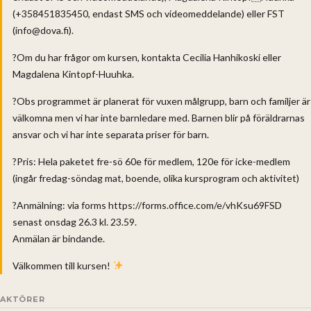
(+358451835450, endast SMS och videomeddelande) eller FST
(info@dova.fi).
?Om du har frågor om kursen, kontakta Cecilia Hanhikoski eller
Magdalena Kintopf-Huuhka.
?Obs programmet är planerat för vuxen målgrupp, barn och familjer är
välkomna men vi har inte barnledare med. Barnen blir på föräldrarnas
ansvar och vi har inte separata priser för barn.
?Pris: Hela paketet fre-sö 60e för medlem, 120e för icke-medlem
(ingår fredag-söndag mat, boende, olika kursprogram och aktivitet)
?Anmälning: via forms https://forms.office.com/e/vhKsu69FSD
senast onsdag 26.3 kl. 23.59.
Anmälan är bindande.
Välkommen till kursen!
AKTÖRER