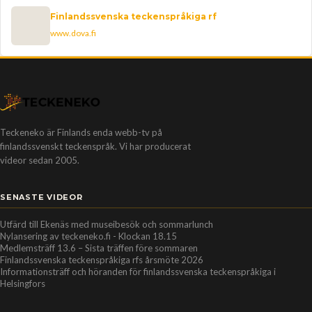
Finlandssvenska teckenspråkiga rf
www.dova.fi
Teckeneko är Finlands enda webb-tv på
finlandssvenskt teckenspråk. Vi har producerat
videor sedan 2005.
SENASTE VIDEOR
Utfärd till Ekenäs med museibesök och sommarlunch
Nylansering av teckeneko.fi - Klockan 18.15
Medlemsträff 13.6 – Sista träffen före sommaren
Finlandssvenska teckenspråkiga rfs årsmöte 2026
Informationsträff och höranden för finlandssvenska teckenspråkiga i
Helsingfors