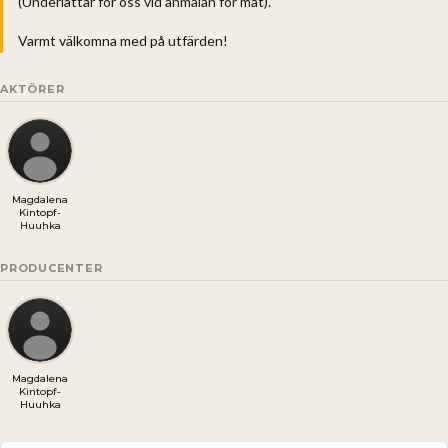
(Underlättar för oss vid anmälan för mat).
Varmt välkomna med på utfärden!
AKTÖRER
Magdalena
Kintopf-
Huuhka
PRODUCENTER
Magdalena
Kintopf-
Huuhka