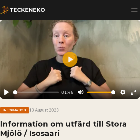
Play
01:46
Play
Mute
Setting
En
fu
13 August 2023
INFORMATION
Information om utfärd till Stora
Mjölö / Isosaari