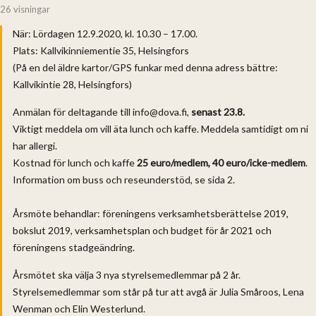
26 visningar
När: Lördagen 12.9.2020, kl. 10.30 – 17.00.
Plats: Kallvikinniementie 35, Helsingfors
(På en del äldre kartor/GPS funkar med denna adress bättre:
Kallvikintie 28, Helsingfors)
Anmälan för deltagande till info@dova.fi,
senast 23.8.
Viktigt meddela om vill äta lunch och kaffe. Meddela samtidigt om ni
har allergi.
Kostnad för lunch och kaffe
25 euro/medlem, 40 euro/icke-medlem
.
Information om buss och reseunderstöd, se sida 2.
Årsmöte behandlar: föreningens verksamhetsberättelse 2019,
bokslut 2019, verksamhetsplan och budget för år 2021 och
föreningens stadgeändring.
Årsmötet ska välja 3 nya styrelsemedlemmar på 2 år.
Styrelsemedlemmar som står på tur att avgå är Julia Småroos, Lena
Wenman och Elin Westerlund.