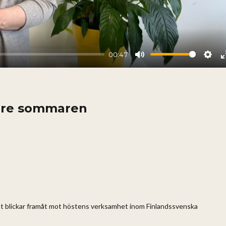
00:47
Mute
Sett
 före sommaren
amt blickar framåt mot höstens verksamhet inom Finlandssvenska