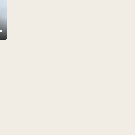
ings
Enter
fullscreen