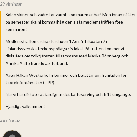
29 visningar
Solen skiner och vädret är varmt, sommaren är här! Men innan ni åker
på semester ska ni komma ihåg den sista medlemsträffen före
sommaren!
Medlemsträffen ordnas lördagen 17.6 på Tilkgatan 7 i
Finlandssvenska teckenspråkiga rfs lokal. På träffen kommer vi
diskutera om tolktjänsten tillsammans med Marika Rönnberg och
Annika Aalto från dövas förbund.
Även Håkan Westerholm kommer och berättar om framtiden för
textelefontjänsten (TPP)
När vi har diskuterat färdigt är det kaffeserving och fritt umgänge.
Hjärtligt välkommen!
AKTÖRER