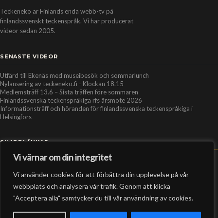
Teckeneko är Finlands enda webb-tv på
finlandssvenskt teckenspråk. Vi har producerat
videor sedan 2005.
SENASTE VIDEOR
Utfärd till Ekenäs med museibesök och sommarlunch
Nylansering av teckeneko.fi - Klockan 18.15
Medlemsträff 13.6 – Sista träffen före sommaren
Finlandssvenska teckenspråkiga rfs årsmöte 2026
Informationsträff och höranden för finlandssvenska teckenspråkiga i
Helsingfors
SNABBLÄNKAR
Vi värnar om din integritet
Hem
Vi använder cookies för att förbättra din upplevelse på vår
Personer
webbplats och analysera vår trafik. Genom att klicka
Organisationer
"Acceptera alla" samtycker du till vår användning av cookies.
Kontakt
RSS-flöde