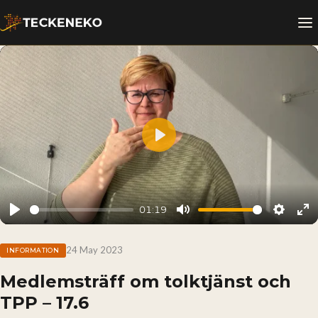
Play
01:19
Play
Mute
Setting
En
fu
24 May 2023
INFORMATION
Medlemsträff om tolktjänst och
TPP – 17.6