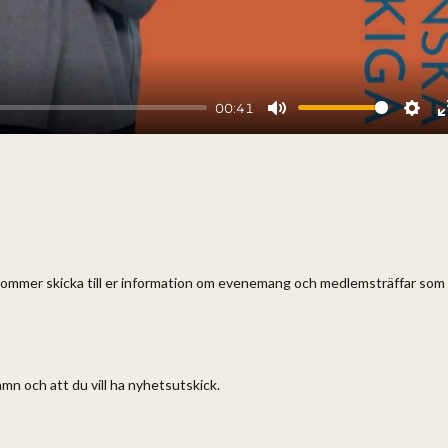
00:41
Mute
Sett
i kommer skicka till er information om evenemang och medlemsträffar som
amn och att du vill ha nyhetsutskick.