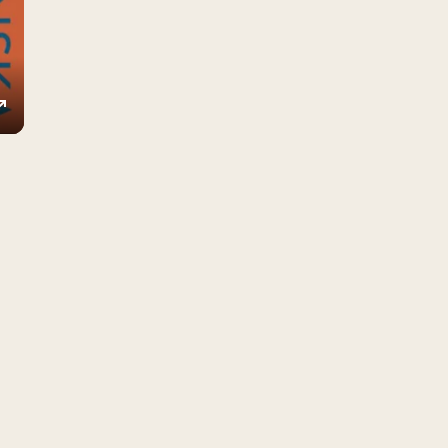
ings
Enter
fullscreen