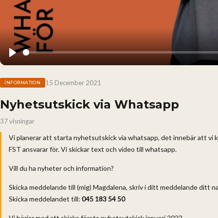
Play
15 December 2021
INFORMATION
Nyhetsutskick via Whatsapp
37 visningar
Vi planerar att starta nyhetsutskick via whatsapp, det innebär att v
FST ansvarar för. Vi skickar text och video till whatsapp.
Vill du ha nyheter och information?
Skicka meddelande till (mig) Magdalena, skriv i ditt meddelande ditt n
Skicka meddelandet till:
045 183 54 50
Vi börjar med att skicka första nyhetsutskick januari 2022.