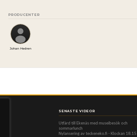
PRODUCENTER
Johan Hedren
SENASTE VIDEOR
Utfärd till Ekenäs med museibesök och
sommarlunch
Nylansering av teckeneko.fi - Klockan 18.15