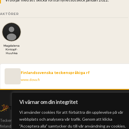
AKTÖRER
Magdalena
Kintopf-
Huuhka
Finlandssvenska teckenspråkiga rf
www.dova.fi
Vi värnar om din integritet
Vi använder cookies för att förbättra din upplevelse på vår
webbplats och analysera vår trafik. Genom att klicka
Teckeneko är Finlands enda webb-tv på
"Acceptera alla" samtycker du till vår användning av cookies.
finlandssvenskt teckenspråk. Vi har producerat