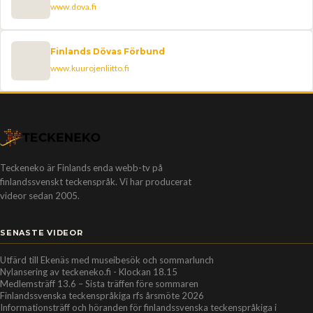
www.dova.fi
Finlands Dövas Förbund
www.kuurojenliitto.fi
Teckeneko är Finlands enda webb-tv på
finlandssvenskt teckenspråk. Vi har producerat
videor sedan 2005.
SENASTE VIDEOR
Utfärd till Ekenäs med museibesök och sommarlunch
Nylansering av teckeneko.fi - Klockan 18.15
Medlemsträff 13.6 – Sista träffen före sommaren
Finlandssvenska teckenspråkiga rfs årsmöte 2026
Informationsträff och höranden för finlandssvenska teckenspråkiga i