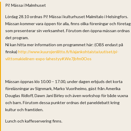
Pi! Mässa i Malmhuset
Lördag 28.10 ordnas Pi! Mässa i kulturhuset Malmitalo i Helsingfors.
Mässan kommer vara öppen för alla, finns olika föreningar och företag
som presenterar sin verksamhet. Förutom den öppna mässan ordnas
det program.
Ni kan hitta mer information om programmet här: (OBS endast på
finska)
http://www.kuurojenliitto.fi/fi/ajankohtaista/uutiset/pi-
viittomakielinen-expo-lahestyy#.We7jbfm0Oos
Mässan öppnas klo 10.00 – 17.00, under dagen erbjuds det korta
föreläsningar av Signmark, Marko Vuoriheimo, gäst från Amerika
Douglas Ridloff, Dawn Jani Birley och även workshop för både vuxna
och barn. Förutom dessa punkter ordnas det paneldebatt kring
kultur och framtiden.
Lunch och kaffeservering finns.