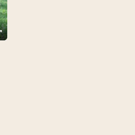
ings
Enter
fullscreen