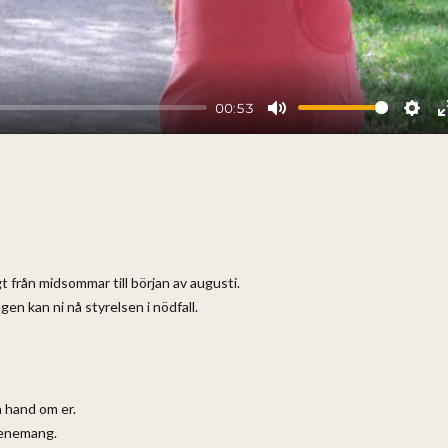
00:53
Mute
Sett
 från midsommar till början av augusti.
en kan ni nå styrelsen i nödfall.
a hand om er.
venemang.