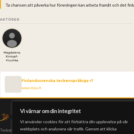
Ta chansen att påverka hur föreningen kan arbeta framåt och det fin
AKTÖRER
Magdalena
Kintopf-
Huuhka
Finlandssvenska teckenspråkiga rf
www.dova.fi
Vi värnar om din integritet
Vi använder cookies för att förbättra din upplevelse på vår
webbplats och analysera vår trafik. Genom att klicka
Teckeneko är Finlands enda webb-tv på