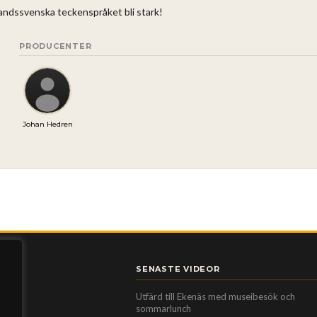
landssvenska teckenspråket bli stark!
PRODUCENTER
Johan Hedren
SENASTE VIDEOR
Utfärd till Ekenäs med museibesök och
sommarlunch