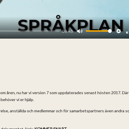
08:45
Mute
Sett
nom åren, nu har vi version 7 som uppdaterades senast hösten 2017. Där
behöver vi er hjälp.
yrelse, anställda och medlemmar och för samarbetspartners även andra 
 i dokumentet, länk:
KOMMER SNART