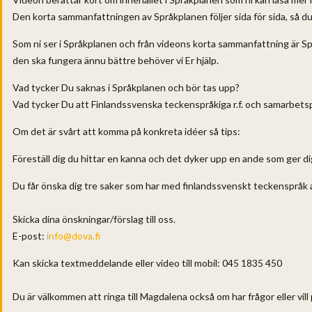
Den korta sammanfattningen av Språkplanen följer sida för sida, så d
Som ni ser i Språkplanen och från videons korta sammanfattning är S
den ska fungera ännu bättre behöver vi Er hjälp.
Vad tycker Du saknas i Språkplanen och bör tas upp?
Vad tycker Du att Finlandssvenska teckenspråkiga r.f. och samarbetsp
Om det är svårt att komma på konkreta idéer så tips:
Föreställ dig du hittar en kanna och det dyker upp en ande som ger dig
Du får önska dig tre saker som har med finlandssvenskt teckenspråk a
Skicka dina önskningar/förslag till oss.
E-post:
info@dova.fi
Kan skicka textmeddelande eller video till mobil: 045 1835 450
Du är välkommen att ringa till Magdalena också om har frågor eller vil