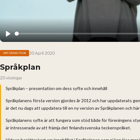
Play
30 April 2020
INFORMATION
Språkplan
20 visningar
Språkplan – presentation om dess syfte och innehåll
Språkplanens första version gjordes år 2012 och har uppdaterats ge
är det nu dags att uppdatera till en ny version av Språkplanen och här 
Språkplanens syfte är att fungera som stöd både för föreningens st
är intresserade av att främja det finlandssvenska teckenspråket.
Videon berättar kort om innehållet i Språkplanen som ni kan läsa mer