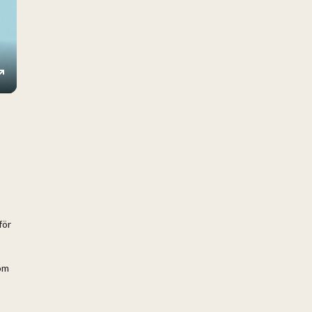
ings
Enter
fullscreen
för
som