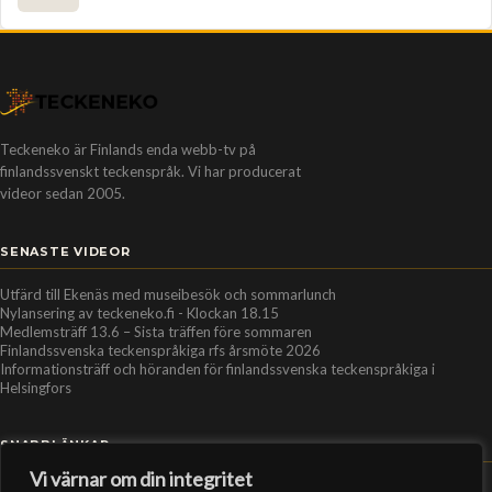
Teckeneko är Finlands enda webb-tv på
finlandssvenskt teckenspråk. Vi har producerat
videor sedan 2005.
SENASTE VIDEOR
Utfärd till Ekenäs med museibesök och sommarlunch
Nylansering av teckeneko.fi - Klockan 18.15
Medlemsträff 13.6 – Sista träffen före sommaren
Finlandssvenska teckenspråkiga rfs årsmöte 2026
Informationsträff och höranden för finlandssvenska teckenspråkiga i
Helsingfors
SNABBLÄNKAR
Vi värnar om din integritet