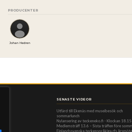
PRODUCENTER
Johan Hedren
SENASTE VIDEOR
Utfärd till Ekenäs med museibesök och
sommarlunch
Nylansering av teckeneko.fi - Klockan 18.15
Medlemsträff 13.6 – Sista träffen före som
Finlandssvenska teckenspråkiga rfs årsmöt