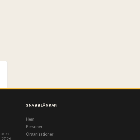
SNABBLÄNKAR
Hem
Personer
maren
Organisationer
e 2026