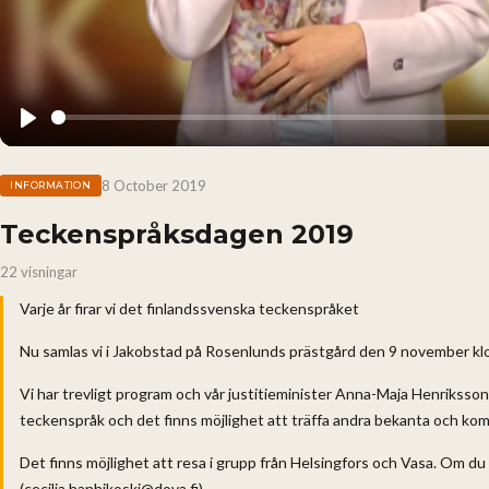
Play
8 October 2019
INFORMATION
Teckenspråksdagen 2019
22 visningar
Varje år firar vi det finlandssvenska teckenspråket
Nu samlas vi i Jakobstad på Rosenlunds prästgård den 9 november kl
Vi har trevligt program och vår justitieminister Anna-Maja Henriksso
teckenspråk och det finns möjlighet att träffa andra bekanta och kom
Det finns möjlighet att resa i grupp från Helsingfors och Vasa. Om d
(cecilia.hanhikoski@dova.fi).