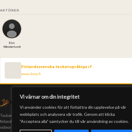
AKTÖRER
Elin
Westerlund
Finlandssvenska teckenspråkiga rf
www.dova.fi
Vi värnar om din integritet
Vi använder cookies för att förbättra din upplevelse på vår
webbplats och analysera vår trafik. Genom att klicka
Teckeneko är Finlands enda webb-tv på
"Acceptera alla" samtycker du till vår användning av cookies.
finlandssvenskt teckenspråk. Vi har producerat
videor sedan 2005.