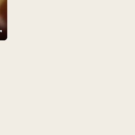
ings
Enter
fullscreen