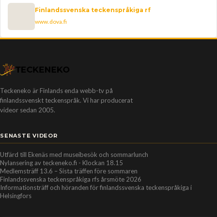
Finlandssvenska teckenspråkiga rf
www.dova.fi
Teckeneko är Finlands enda webb-tv på
finlandssvenskt teckenspråk. Vi har producerat
videor sedan 2005.
SENASTE VIDEOR
Utfärd till Ekenäs med museibesök och sommarlunch
Nylansering av teckeneko.fi - Klockan 18.15
Medlemsträff 13.6 – Sista träffen före sommaren
Finlandssvenska teckenspråkiga rfs årsmöte 2026
Informationsträff och höranden för finlandssvenska teckenspråkiga i
Helsingfors