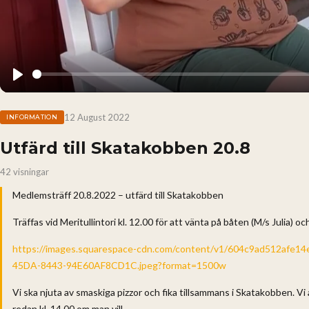
Play
12 August 2022
INFORMATION
Utfärd till Skatakobben 20.8
42 visningar
Medlemsträff 20.8.2022 – utfärd till Skatakobben
Träffas vid Meritullintori kl. 12.00 för att vänta på båten (M/s Julia) oc
https://images.squarespace-cdn.com/content/v1/604c9ad512afe
45DA-8443-94E60AF8CD1C.jpeg?format=1500w
Vi ska njuta av smaskiga pizzor och fika tillsammans i Skatakobben. Vi
redan kl. 14.00 om man vill.