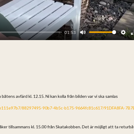
01:53
Mute
Sett
h båtens avfärd kl. 12.15. Ni kan kolla från bilden var vi ska samlas
14e111e97b7/88297495-90b7-4b5c-b175-9664fc81c617/91DFA8FA-7B7
 åker tillsammans kl. 15.00 från Skatakobben. Det är möjligt att ta returb