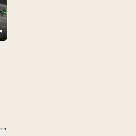
ings
Enter
fullscreen
E-
åten