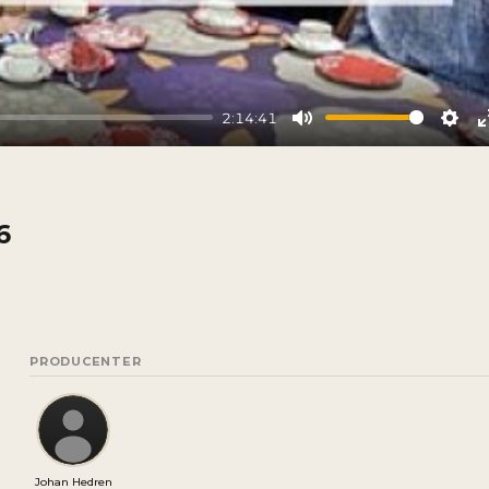
2:14:41
Mute
Sett
6
PRODUCENTER
Johan Hedren