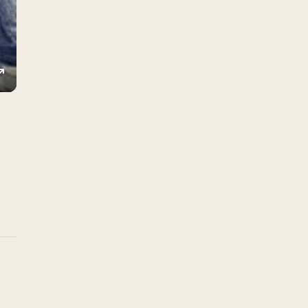
ings
Enter
fullscreen