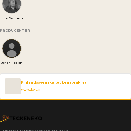
Lena Wenman
PRODUCENTER
Johan Hedren
Finlandssvenska teckenspråkiga rf
www.dova.fi
Teckeneko är Finlands enda webb-tv på