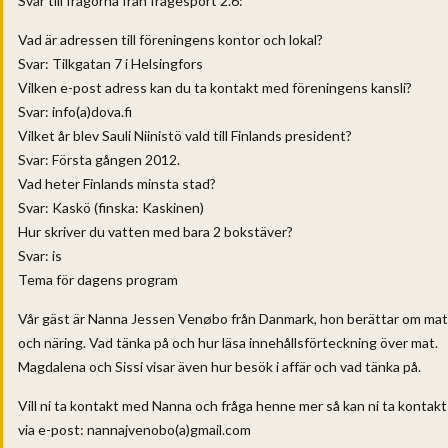
Svar till frågorna från frågesport 2.6:
Vad är adressen till föreningens kontor och lokal? ​
Svar: Tilkgatan 7 i Helsingfors
Vilken e-post adress kan du ta kontakt med föreningens kansli? ​
Svar: info(a)dova.fi
Vilket år blev Sauli Niinistö vald till Finlands president? ​
Svar: Första gången 2012.
Vad heter Finlands minsta stad? ​
Svar: Kaskö (finska: Kaskinen)
Hur skriver du vatten med bara 2 bokstäver?
Svar: is
Tema för dagens program
Vår gäst är Nanna Jessen Venøbo från Danmark, hon berättar om mat
och näring. Vad tänka på och hur läsa innehållsförteckning över mat.
Magdalena och Sissi visar även hur besök i affär och vad tänka på.
Vill ni ta kontakt med Nanna och fråga henne mer så kan ni ta kontakt
via e-post: nannajvenobo(a)gmail.com