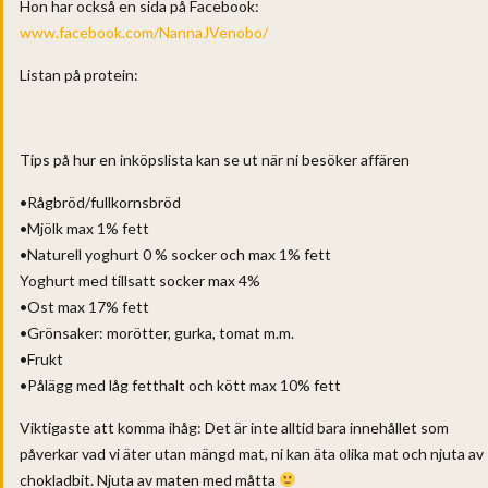
Hon har också en sida på Facebook:
www.facebook.com/NannaJVenobo/
Listan på protein:
Tips på hur en inköpslista kan se ut när ni besöker affären
•Rågbröd/fullkornsbröd
•Mjölk max 1% fett
•Naturell yoghurt 0 % socker och max 1% fett
Yoghurt med tillsatt socker max 4%
•Ost max 17% fett
•Grönsaker: morötter, gurka, tomat m.m.
•Frukt
•Pålägg med låg fetthalt och kött max 10% fett
Viktigaste att komma ihåg: Det är inte alltid bara innehållet som
påverkar vad vi äter utan mängd mat, ni kan äta olika mat och njuta av
chokladbit. Njuta av maten med måtta