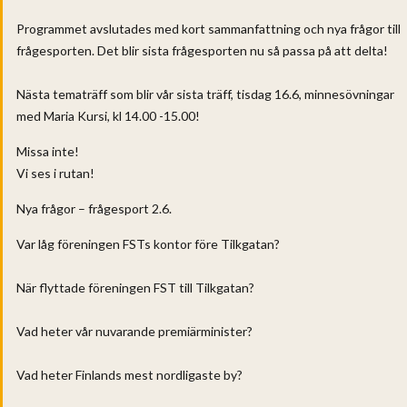
Programmet avslutades med kort sammanfattning och nya frågor till
frågesporten. Det blir sista frågesporten nu så passa på att delta!
Nästa tematräff som blir vår sista träff, tisdag 16.6, minnesövningar
med Maria Kursi, kl 14.00 -15.00!
Missa inte!
Vi ses i rutan!
Nya frågor – frågesport 2.6.
Var låg föreningen FSTs kontor före Tilkgatan? ​
När flyttade föreningen FST till Tilkgatan? ​
Vad heter vår nuvarande premiärminister?​
Vad heter Finlands mest nordligaste by?​