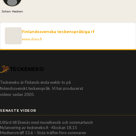
Johan Hedren
Finlandssvenska teckenspråkiga rf
www.dova.fi
Teckeneko är Finlands enda webb-tv på
finlandssvenskt teckenspråk. Vi har producerat
videor sedan 2005.
SENASTE VIDEOR
Utfärd till Ekenäs med museibesök och sommarlunch
Nylansering av teckeneko.fi - Klockan 18.15
Medlemsträff 13.6 – Sista träffen före sommaren