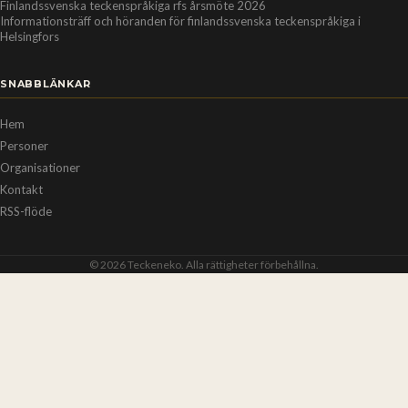
Finlandssvenska teckenspråkiga rfs årsmöte 2026
Informationsträff och höranden för finlandssvenska teckenspråkiga i
Helsingfors
SNABBLÄNKAR
Hem
Personer
Organisationer
Kontakt
RSS-flöde
© 2026 Teckeneko. Alla rättigheter förbehållna.