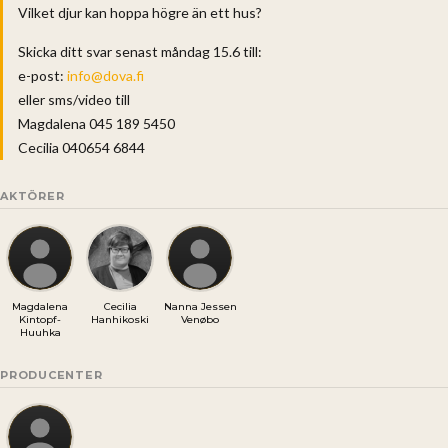
Vilket djur kan hoppa högre än ett hus?
Skicka ditt svar senast måndag 15.6 till:
e-post:
info@dova.fi
eller sms/video till
Magdalena 045 189 5450
Cecilia 040654 6844
AKTÖRER
Magdalena
Cecilia
Nanna Jessen
Kintopf-
Hanhikoski
Venøbo
Huuhka
PRODUCENTER