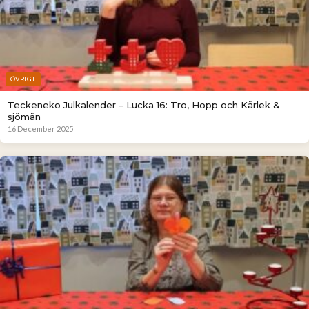
ÖVRIGT
Teckeneko Julkalender – Lucka 16: Tro, Hopp och Kärlek &
sjömän
16 December 2025