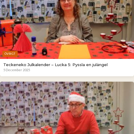
ÖVRIGT
Teckeneko Julkalender – Lucka 5: Pyssla en julängel
5 December 2025