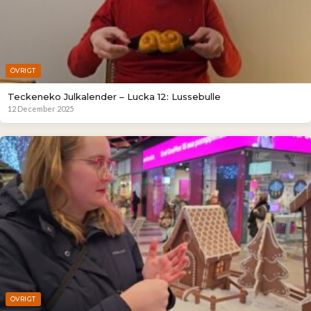
ÖVRIGT
Teckeneko Julkalender – Lucka 12: Lussebulle
12 December 2025
ÖVRIGT