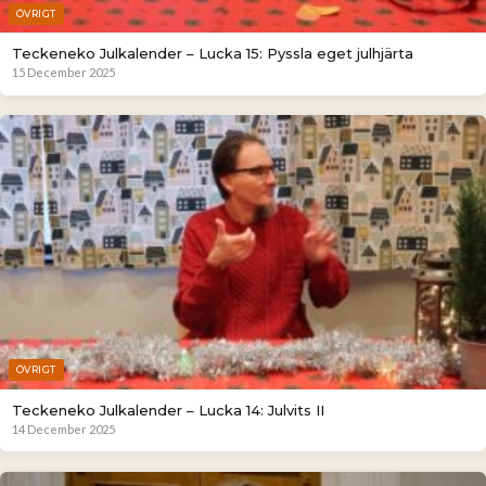
ÖVRIGT
Teckeneko Julkalender – Lucka 15: Pyssla eget julhjärta
15 December 2025
ÖVRIGT
Teckeneko Julkalender – Lucka 14: Julvits II
14 December 2025