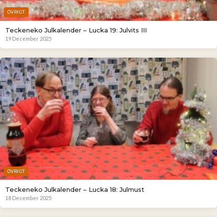
ÖVRIGT
Teckeneko Julkalender – Lucka 19: Julvits III
19 December 2025
ÖVRIGT
Teckeneko Julkalender – Lucka 18: Julmust
18 December 2025