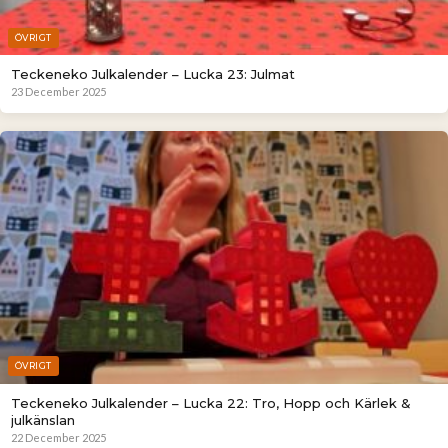
ÖVRIGT
Teckeneko Julkalender – Lucka 23: Julmat
23 December 2025
ÖVRIGT
Teckeneko Julkalender – Lucka 22: Tro, Hopp och Kärlek &
julkänslan
22 December 2025