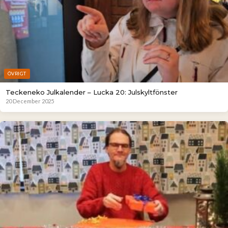
ÖVRIGT
Teckeneko Julkalender – Lucka 20: Julskyltfönster
20 December 2025