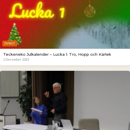
ÖVRIGT
Teckeneko Julkalender – Lucka 1: Tro, Hopp och Kärlek
1 December 2025