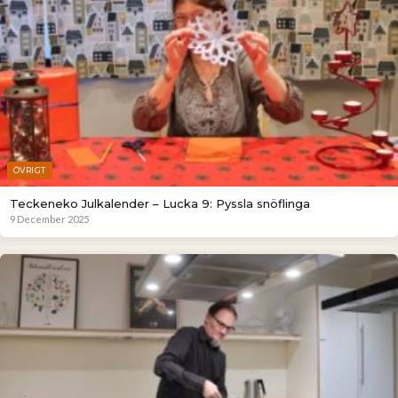
ÖVRIGT
Teckeneko Julkalender – Lucka 9: Pyssla snöflinga
9 December 2025