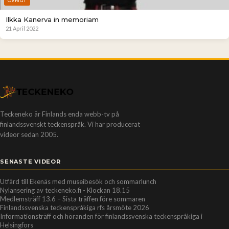
ÖVRIGT
Ilkka Kanerva in memoriam
21 April 2022
Teckeneko är Finlands enda webb-tv på
finlandssvenskt teckenspråk. Vi har producerat
videor sedan 2005.
SENASTE VIDEOR
Utfärd till Ekenäs med museibesök och sommarlunch
Nylansering av teckeneko.fi - Klockan 18.15
Medlemsträff 13.6 – Sista träffen före sommaren
Finlandssvenska teckenspråkiga rfs årsmöte 2026
Informationsträff och höranden för finlandssvenska teckenspråkiga i
Helsingfors