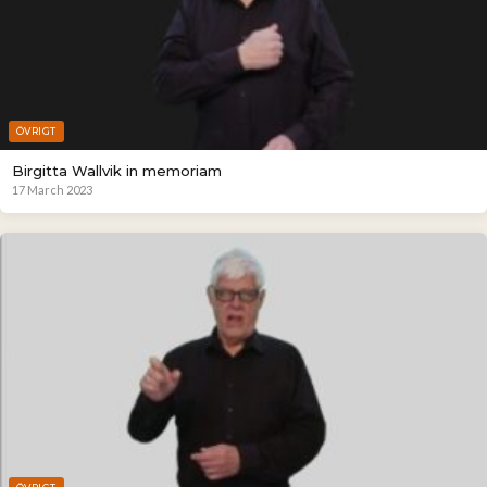
ÖVRIGT
Birgitta Wallvik in memoriam
17 March 2023