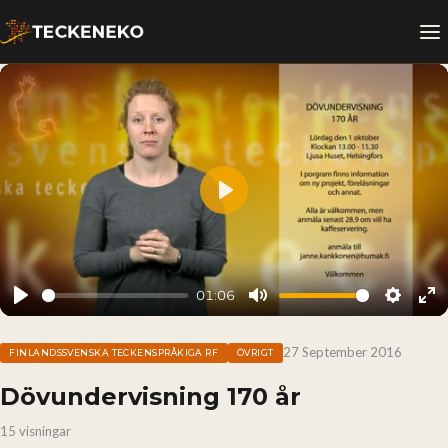
Play
01:06
Play
Mute
Setting
En
fu
27 September 2016
FINLANDSSVENSKA TECKENSPRÅKIGA RF
ÖVRIGT
Dövundervisning 170 år
15 visningar