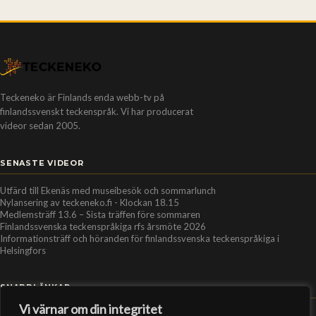
Teckeneko är Finlands enda webb-tv på
finlandssvenskt teckenspråk. Vi har producerat
videor sedan 2005.
SENASTE VIDEOR
Utfärd till Ekenäs med museibesök och sommarlunch
Nylansering av teckeneko.fi - Klockan 18.15
Medlemsträff 13.6 – Sista träffen före sommaren
Finlandssvenska teckenspråkiga rfs årsmöte 2026
Informationsträff och höranden för finlandssvenska teckenspråkiga i
Helsingfors
SNABBLÄNKAR
Vi värnar om din integritet