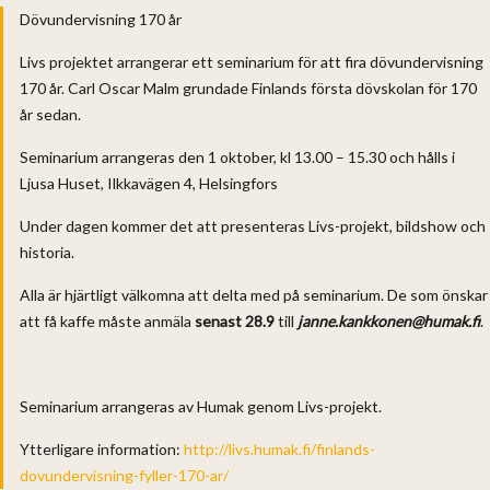
Dövundervisning 170 år
Livs projektet arrangerar ett seminarium för att fira dövundervisning
170 år. Carl Oscar Malm grundade Finlands första dövskolan för 170
år sedan.
Seminarium arrangeras den 1 oktober, kl 13.00 – 15.30 och hålls i
Ljusa Huset, Ilkkavägen 4, Helsingfors
Under dagen kommer det att presenteras Livs-projekt, bildshow och
historia.
Alla är hjärtligt välkomna att delta med på seminarium. De som önskar
att få kaffe måste anmäla
senast 28.9
till
janne.kankkonen@humak.fi
.
Seminarium arrangeras av Humak genom Livs-projekt.
Ytterligare information:
http://livs.humak.fi/finlands-
dovundervisning-fyller-170-ar/