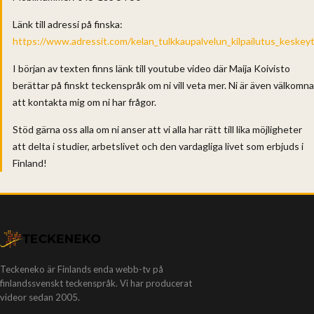
Länk till adressi på finska:
https://www.adressit.com/kelan_tulkkaupalvelun_kilpailutus_keskey
I början av texten finns länk till youtube video där Maija Koivisto
berättar på finskt teckenspråk om ni vill veta mer. Ni är även välkomna
att kontakta mig om ni har frågor.
Stöd gärna oss alla om ni anser att vi alla har rätt till lika möjligheter
att delta i studier, arbetslivet och den vardagliga livet som erbjuds i
Finland!
Teckeneko är Finlands enda webb-tv på
finlandssvenskt teckenspråk. Vi har producerat
videor sedan 2005.