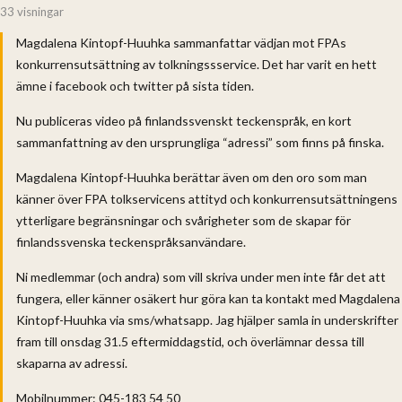
33 visningar
Magdalena Kintopf-Huuhka sammanfattar vädjan mot FPAs
konkurrensutsättning av tolkningssservice. Det har varit en hett
ämne i facebook och twitter på sista tiden.
Nu publiceras video på finlandssvenskt teckenspråk, en kort
sammanfattning av den ursprungliga “adressi” som finns på finska.
Magdalena Kintopf-Huuhka berättar även om den oro som man
känner över FPA tolkservicens attityd och konkurrensutsättningens
ytterligare begränsningar och svårigheter som de skapar för
finlandssvenska teckenspråksanvändare.
Ni medlemmar (och andra) som vill skriva under men inte får det att
fungera, eller känner osäkert hur göra kan ta kontakt med Magdalena
Kintopf-Huuhka via sms/whatsapp. Jag hjälper samla in underskrifter
fram till onsdag 31.5 eftermiddagstid, och överlämnar dessa till
skaparna av adressi.
Mobilnummer: 045-183 54 50