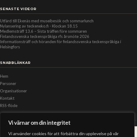
SENASTE VIDEOR
Utfärd till Ekenäs med museibesök och sommarlunch
Nylansering av teckeneko.fi - Klockan 18.15
Medlemsträff 13.6 – Sista träffen före sommaren
Finlandssvenska teckenspråkiga rfs årsmöte 2026
Informationsträff och höranden för finlandssvenska teckenspråkiga i
Helsingfors
SNABBLÄNKAR
Hem
Personer
Organisationer
Kontakt
RSS-flöde
Vi värnar om din integritet
© 2026 Teckeneko. Alla rättigheter förbehållna.
Vi använder cookies för att förbättra din upplevelse på vår