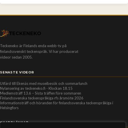
Teckeneko är Finlands enda webb-tv på
finlandssvenskt teckenspråk. Vi har producerat
videor sedan 2005.
SENASTE VIDEOR
Utfärd till Ekenäs med museibesök och sommarlunch
Nylansering av teckeneko.fi - Klockan 18.15
Medlemsträff 13.6 – Sista träffen före sommaren
Finlandssvenska teckenspråkiga rfs årsmöte 2026
Informationsträff och höranden för finlandssvenska teckenspråkiga i
Helsingfors
SNABBLÄNKAR