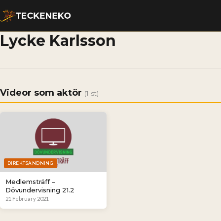
Lycke Karlsson
Videor som aktör
(1 st)
DIREKTSÄNDNING
Medlemsträff –
Dövundervisning 21.2
21 February 2021