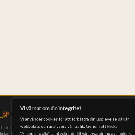
Vi värnar om din integritet
Vi använder cookies för att förbättra din upplevelse på vår
webbplats och analysera vår trafik. Genom att klicka
Teckeneko är Finlands enda webb-tv på
"Acceptera alla" samtycker du till vår användning av cookies.
finlandssvenskt teckenspråk. Vi har producerat